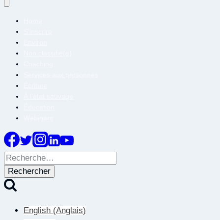
Home
S’inscrire
Environ
Non classifié(e)
Coaching
Services aux personnes
Écriture
À l’état sauvage
Éducation
Webinars
Rechercher :
English
(
Anglais
)