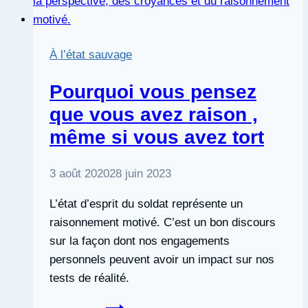
du
mensonge
et
À l’état sauvage
de
la
Pourquoi vous pensez
façon
que vous avez raison ,
de
même si vous avez tort
repérer
un
menteur
3 août 2020
28 juin 2023
L’état d’esprit du soldat représente un
raisonnement motivé. C’est un bon discours
sur la façon dont nos engagements
personnels peuvent avoir un impact sur nos
tests de réalité.
Pourquoi