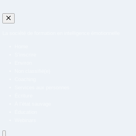
La société de formation en intelligence émotionnelle
Home
S’inscrire
Environ
Non classifié(e)
Coaching
Services aux personnes
Écriture
À l’état sauvage
Éducation
Webinars