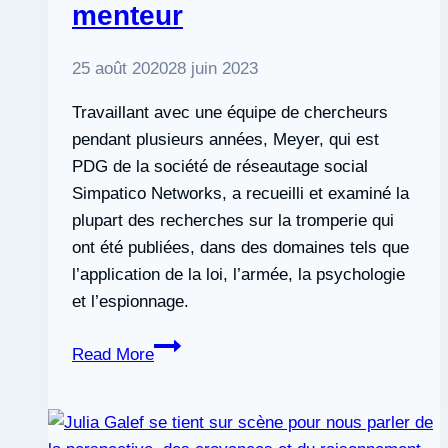
allons
menteur
de
l’avant
25 août 2020
28 juin 2023
avec
cela
Travaillant avec une équipe de chercheurs
pendant plusieurs années, Meyer, qui est
PDG de la société de réseautage social
Simpatico Networks, a recueilli et examiné la
plupart des recherches sur la tromperie qui
ont été publiées, dans des domaines tels que
l’application de la loi, l’armée, la psychologie
et l’espionnage.
Pamela
Read More
Meyer
nous
parle