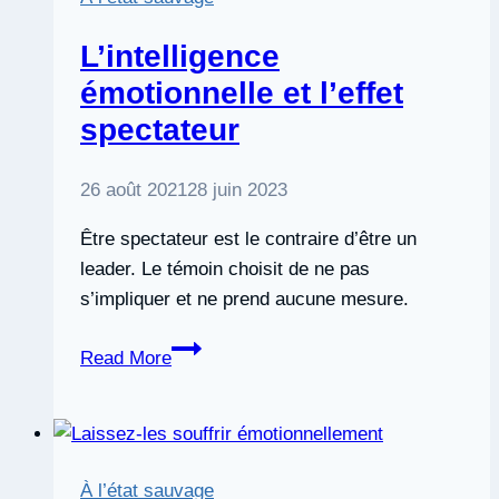
with
emotional
L’intelligence
intelligence
émotionnelle et l’effet
spectateur
26 août 2021
28 juin 2023
Être spectateur est le contraire d’être un
leader. Le témoin choisit de ne pas
s’impliquer et ne prend aucune mesure.
L’intelligence
Read More
émotionnelle
et
l’effet
spectateur
À l’état sauvage