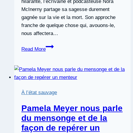
hilarante, l’écrivaine et podcasteuse Nora
McInerny partage sa sagesse durement
gagnée sur la vie et la mort. Son approche
franche de quelque chose qui, avouons-le,
nous affectera…
Nous
Read More
ne
«
passons
à
autre
À l’état sauvage
chose
»
Pamela Meyer nous parle
du
du mensonge et de la
deuil;
façon de repérer un
nous