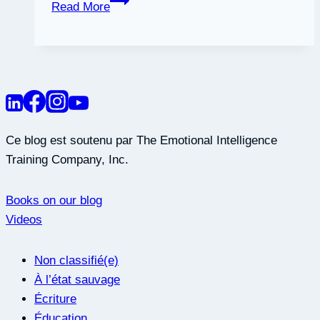
Read More
vous
pensez
que
vous
avez
raison
,
Ce blog est soutenu par The Emotional Intelligence
même
Training Company, Inc.
si
vous
Books on our blog
avez
Videos
tort
Non classifié(e)
À l’état sauvage
Écriture
Éducation