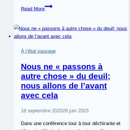
Six
Read More
étapes
pour
améliorer
votre
intelligence
À l’état sauvage
émotionnelle,
par
Nous ne « passons à
Ramona
autre chose » du deuil;
Hacker
nous allons de l’avant
avec cela
18 septembre 2020
28 juin 2023
Dans une conférence tour à tour déchirante et