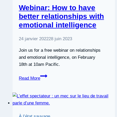
Webinar: How to have
better relationships with
emotional intelligence
24 janvier 2022
28 juin 2023
Join us for a free webinar on relationships
and emotional intelligence, on February
18th at 10am Pacific.
Webinar:
Read More
How
to
have
better
relationships
À l’état sauvage