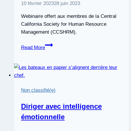
10 février 2023
28 juin 2023
Webinaire offert aux membres de la Central
California Society for Human Resource
Management (CCSHRM).
Webinaire
Read More
:
Plan
directeur
pour
le
Non classifié(e)
développement
des
Diriger avec intelligence
compétences
émotionnelle
en
intelligence