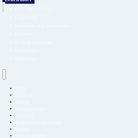
Environ
Non classifié(e)
Coaching
Services aux personnes
Écriture
À l’état sauvage
Éducation
Webinars
Home
S’inscrire
Environ
Non classifié(e)
Coaching
Services aux personnes
Écriture
À l’état sauvage