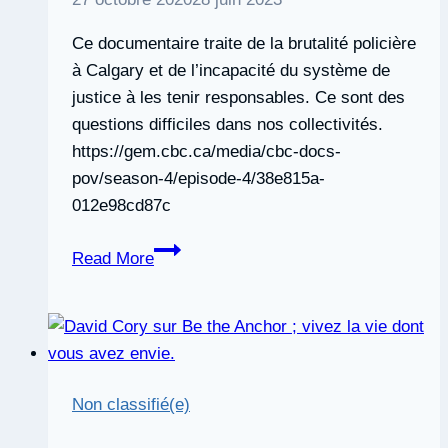
Ce documentaire traite de la brutalité policière
à Calgary et de l’incapacité du système de
justice à les tenir responsables. Ce sont des
questions difficiles dans nos collectivités.
https://gem.cbc.ca/media/cbc-docs-
pov/season-4/episode-4/38e815a-
012e98cd87c
Documentaire
Read More
sur
la
brutalité
policière
:
Non classifié(e)
au-
dessus