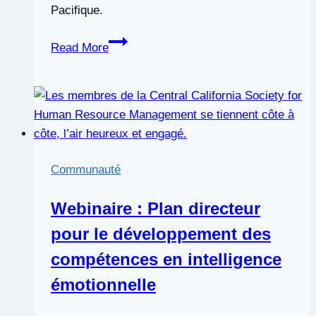
Pacifique.
Webinaire
Read More
gratuit
de
mars,
The
Boys
Club:
Communauté
La
masculinité
Webinaire : Plan directeur
comme
pour le développement des
facteur
d’intelligence
compétences en intelligence
émotionnelle
émotionnelle