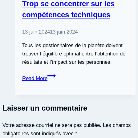
Trop se concentrer sur les
des
compétences techniques
lois
13 juin 2024
13 juin 2024
Tous les gestionnaires de la planète doivent
trouver l’équilibre optimal entre l’obtention de
résultats et l’impact sur les personnes.
Trop
Read More
se
concentrer
sur
Laisser un commentaire
les
compétences
Votre adresse courriel ne sera pas publiée.
techniques
Les champs
obligatoires sont indiqués avec
*